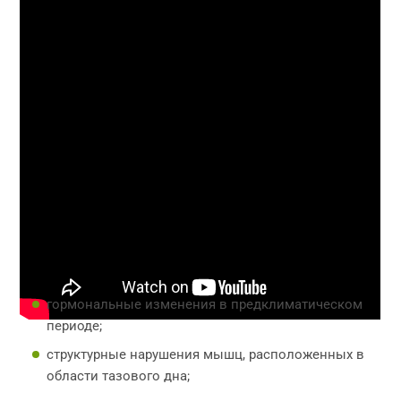
Причины заболевания
Недержание мочи происходит при смещении шейки
мочевого пузыря в результате опущения органов
малого таза. Причиной опущения органов малого таза
могут стать:
гормональные изменения в предклиматическом
периоде;
структурные нарушения мышц, расположенных в
области тазового дна;