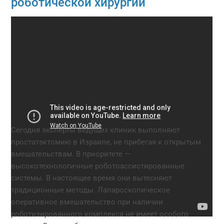
роботической хирургии
Сегодня эксперты ведущих клиник выполняют
простатэктомию в Израиле, не прибегая к открытым
вмешательствам. В приоритете —
высокотехнологичные роботоассистированные
системы. В настоящее время они вытесняют
традиционные методы. Лапароскопическое
оперативное вмешательство при наличии
роботизированного комплекса не имеет особого