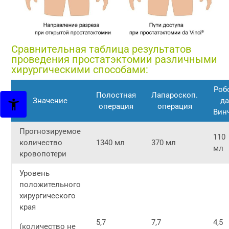
Сравнительная таблица результатов
проведения простатэктомии различными
хирургическими способами:
Роб
Полостная
Лапароскоп.
Значение
да
операция
операция
Вин
Прогнозируемое
110
количество
1340 мл
370 мл
мл
кровопотери
Уровень
положительного
хирургического
края
5,7
7,7
4,5
(количество не