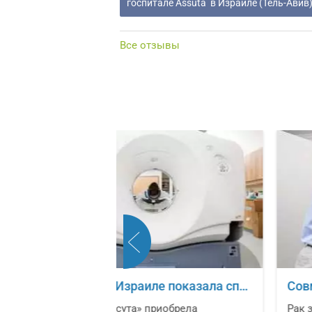
госпитале Assuta в Израиле (Тель-Авив).
Все отзывы
е оборудование для борьбы с раком
Совместное лечение кардиологических заболеваний и онкологических новообразо
риобрела
Рак значительно ухудшает качеств