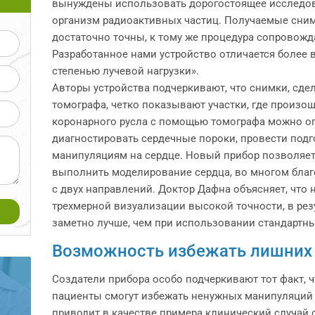
вынуждены использовать дорогостоящее исследов
организм радиоактивных частиц. Получаемые сним
достаточно точны, к тому же процедура сопровож
Разработанное нами устройство отличается более
степенью лучевой нагрузки».
Авторы устройства подчеркивают, что снимки, сд
томографа, четко показывают участки, где произо
коронарного русла с помощью томографа можно оп
диагностировать сердечные пороки, провести подг
манипуляциям на сердце. Новый прибор позволяет
выполнить моделирование сердца, во многом благ
с двух направлений. Доктор Дафна объясняет, что
трехмерной визуализации высокой точности, в рез
заметно лучше, чем при использовании стандартн
Возможность избежать лишних
Создатели прибора особо подчеркивают тот факт, 
пациенты смогут избежать ненужных манипуляций 
приводит в качестве примера клинический случай 