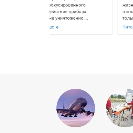
рованного
жизни человека. Этот диагноз
е прибора
откладывает неприятный отпечато
ожение ...
только на ...
Читать дальше