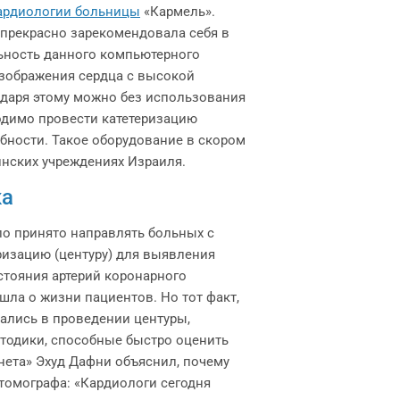
ардиологии больницы
«Кармель».
 прекрасно зарекомендовала себя в
льность данного компьютерного
зображения сердца с высокой
одаря этому можно без использования
одимо провести катетеризацию
ебности. Такое оборудование в скором
инских учреждениях Израиля.
ка
ло принято направлять больных с
изацию (центуру) для выявления
стояния артерий коронарного
 шла о жизни пациентов. Но тот факт,
ались в проведении центуры,
етодики, способные быстро оценить
нета» Эхуд Дафни объяснил, почему
томографа: «Кардиологи сегодня