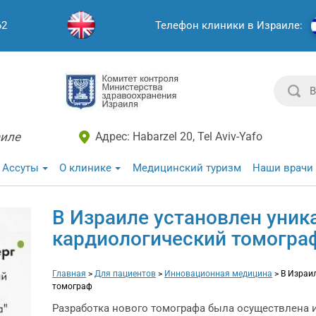
62
Телефон клиники в Израиле:
аиле
Адрес: Habarzel 20, Tel Aviv-Yafo
 Ассуты
О клинике
Медицинский туризм
Наши врачи
В Израиле установлен уни
кардиологический томогра
Главная
>
Для пациентов
>
Инновационная медицина
>
В Израи
томограф
Разработка нового томографа была осуществлена 