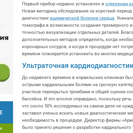
Первый прибор недавно установлен в
отделении к
Новая методика обследования за короткий период
диагностике
ишемической болезни сердца
. Уника
томографа в возможности создания трехмерного и
точностью визуализации отдельных деталей. Благ
дополнительных методов определить, когда необх
коронарных сосудов, а когда в процедуре нет потр
времени планируется установить во многих медиц
Ультраточная кардиодиагности
До недавнего времени в израильских клиниках бы
острыми кардиальными болями на срочную катетер
участков перекрытых тромбами и общей оценки со
бассейна. И это вполне оправдано, поскольку речь
что около 50% исследуемых на самом деле не нужд
Е
заставил ученых искать новые диагностические м
необходимость в процедуре. Директор фирмы «Ари
было принято решение о разработке кардиального 
и