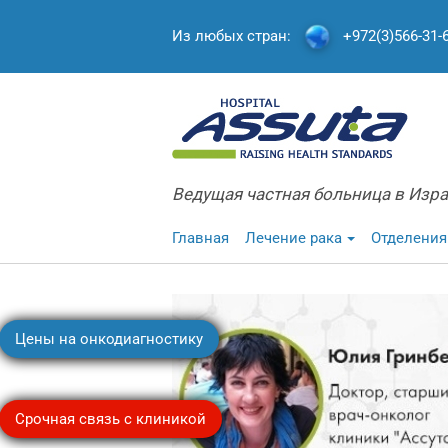
Из любых стран:
+972(3)566-31-
Ведущая частная больница в Изр
Главная
Лечение рака
Отделения
Цены на онкодиагностику
Срочная связь с клиникой