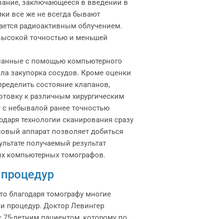
ание, заключающееся в введении в
ки все же не всегда бывают
дается радиоактивным облучением.
 высокой точностью и меньшей
еланные с помощью компьютерного
шла закупорка сосудов. Кроме оценки
ределить состояние клапанов,
отовку к различным хирургическим
 с небывалой ранее точностью
одаря технологии сканирования сразу
 новый аппарат позволяет добиться
ультате получаемый результат
ых компьютерных томографов.
 процедур
что благодаря томографу многие
и процедур. Доктор Левингер
с 75-летним пациентом, которому по