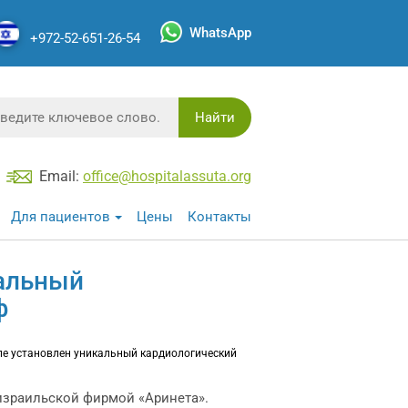
WhatsApp
+972-52-651-26-54
Найти
Email:
office@hospitalassuta.org
Для пациентов
Цены
Контакты
кальный
ф
ле установлен уникальный кардиологический
израильской фирмой «Аринета».