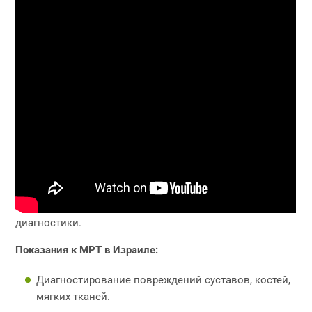
Новые достижения – диагностика
будущего
Клиника «Ассута» предлагает своим пациентам
медицинское исследование, которое не доступно ни
на каком другом современном аппарате! Наше
оборудование – это симбиоз новейших инженерных
достижений и ультрановых технологий в области
диагностики.
Показания к МРТ в Израиле:
Диагностирование повреждений суставов, костей,
мягких тканей.